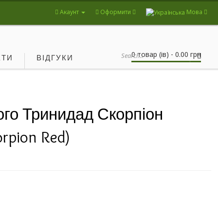
Акаунт
Оформити
Мова
0 товар (ів) - 0.00 грн
КТИ
ВІДГУКИ
ого Тринидад Скорпіон
rpion Red)