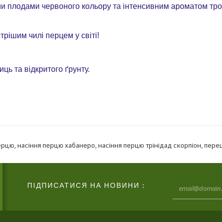
ми плодами червоного кольору та інтенсивним ароматом троп
рішим чилі перцем у світі!
ць та відкритого ґрунту.
перцю
,
насіння перцю хабанеро
,
насіння перцю трінідад скорпіон
,
перец
ПІДПИСАТИСЯ НА НОВИНИ :