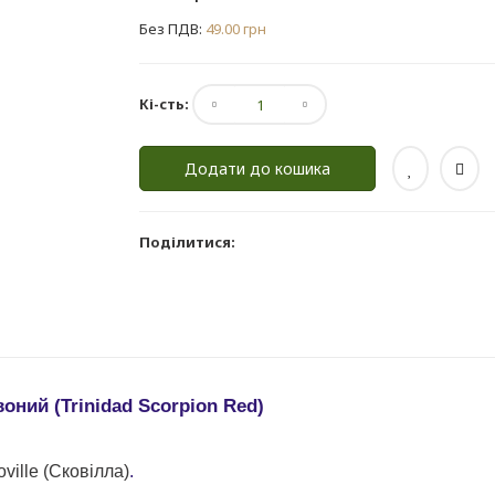
Без ПДВ:
49.00 грн
Кі-сть:
Додати до кошика
Поділитися:
ний (Trinidad Scorpion Red)
ville (Сковілла)
.