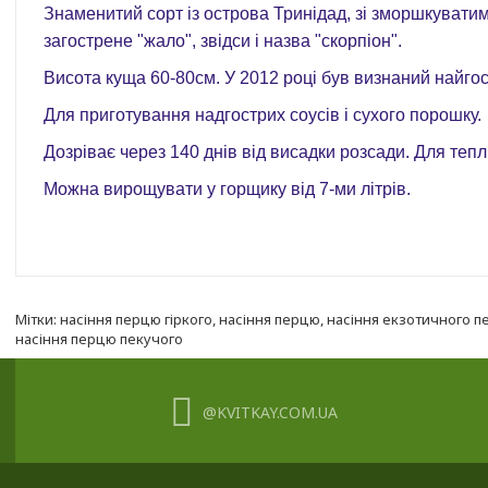
Знаменитий сорт із острова Тринідад, зі зморшкувати
загострене "жало", звідси і назва "скорпіон".
Висота куща 60-80см. У 2012 році був визнаний найгост
Для приготування надгострих соусів і сухого порошку
.
Дозріває через 140 днів від висадки розсади. Для тепли
Можна вирощувати у горщику від 7-ми літрів.
Мітки:
насіння перцю гіркого
,
насіння перцю
,
насіння екзотичного 
насіння перцю пекучого
@KVITKAY.COM.UA