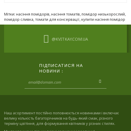
Мітки:
насіння помідорів
,
насіння томатів
,
помідор низькорослий
,
помідор сливка
,
томати для консервації
,
купити насіння помідор
@KVITKAY.COM.UA
ПІДПИСАТИСЯ НА
НОВИНИ :
Наш асортимент постійно поповнюється новинками і включає
велику кількість багаторічників на будь-який смак, різного
терміну цвітіння, для формування квітників у різних стилях.