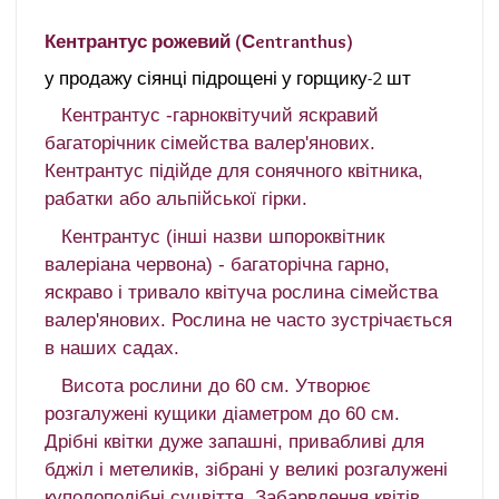
Кентрантус рожевий (Сentranthus)
у продажу сіянці підрощені у горщику-2 шт
Кентрантус -гарноквітучий яскравий
багаторічник сімейства валер'янових.
Кентрантус підійде для сонячного квітника,
рабатки або альпійської гірки.
Кентрантус (інші назви шпороквітник
валеріана червона) - багаторічна гарно,
яскраво і тривало квітуча рослина сімейства
валер'янових.
Рослина не часто зустрічається
в наших садах.
Висота рослини до 60 см. Утворює
розгалужені кущики діаметром до 60 см.
Дрібні квітки дуже запашні, привабливі для
бджіл і метеликів, зібрані у великі розгалужені
куполоподібні суцвіття.
Забарвлення квітів