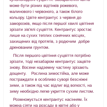
може бути різних відтінків рожевого,
малинового і червоного, а також білого
кольору.
Цвіте кентрантус з червня до
заморозків, якщо після першої хвилі цвітіння
зрізати зів'ялі суцвіття.
Кентрантус зростає
лише на сухих теплих сонячних місцях,
захищених від протягів, з родючим добре
дренованим грунтом.
Після першого цвітіння суцвіття потрібно
зрізати, тоді незабаром кентрантус зацвіте
знову.
Восени надземну частину зрізають
дощенту.
Рослина зимостійка, але може
постраждати в особливо суворі безсніжні
зими, а також під час відлиг від вогкості, на
зиму необхідно легке укриття сухим листом.
Розмножується кентрантус насінням.
Їх
можна сіяти на розсаду в квітні або у