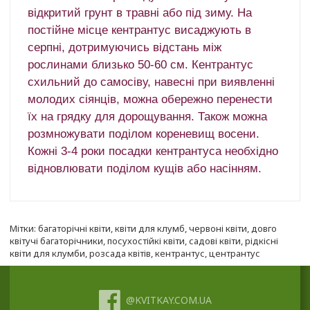
відкритий грунт в травні або під зиму.
На
постійне місце кентрантус висаджують в
серпні, дотримуючись відстань між
рослинами близько 50-60 см. Кентрантус
схильний до самосіву, навесні при виявленні
молодих сіянців, можна обережно перенести
їх на грядку для дорощування.
Також можна
розмножувати поділом кореневищ восени.
Кожні 3-4 роки посадки кентрантуса необхідно
відновлювати поділом кущів або насінням.
Мітки:
багаторічні квіти
,
квіти для клумб
,
червоні квіти
,
довго
квітучі багаторічники
,
посухостійкі квіти
,
садові квіти
,
рідкісні
квіти для клумби
,
розсада квітів
,
кентрантус
,
центрантус
@KVITKAY.COM.UA