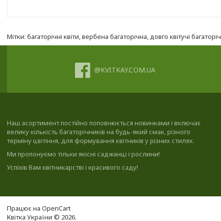
Мітки:
багаторічні квіти
,
вербена багаторічна
,
довго квітучі багаторі
@KVITKAY.COM.UA
Наш асортимент постійно поповнюється новинками і включає
велику кількість багаторічників на будь-який смак, різного
терміну цвітіння, для формування квітників у різних стилях.
Ми пропонуємо тільки якісні саджанці і рослини!
Успіхів Вам квітникарстві і красивого саду!
Працює на
OpenCart
Квітка України © 2026.