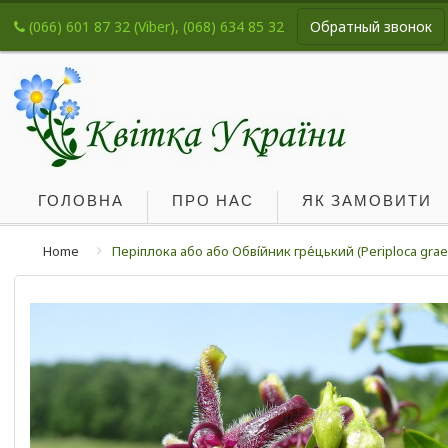
(066) 601 87 32 (Viber), (068) 634 85 32
Обратный звонок
ГОЛОВНА
ПРО НАС
ЯК ЗАМОВИТИ
Home
Періплока або або Обві́йник гре́цький (Periploca grae