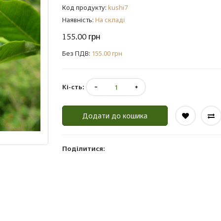
Код продукту:
kushi7
Наявність:
На складі
155.00 грн
Без ПДВ:
155.00 грн
Кі-сть:
Додати до кошика
Поділитися: