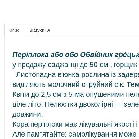
Опис
Відгуки (0)
Періплока або обо Обві́йник гре́цьк
у продажу саджанці до 50 см , горщик 
Листопадна в'юнка рослина із задере
виділяють молочний отруйний сік. Тем
Квіти до 2,5 см з 5-ма опушеними пел
ціле літо. Пелюстки двоколірні — зеле
довжини.
Кора періплоки має лікувальні якост
Але пам"ятайте; самолікування може 