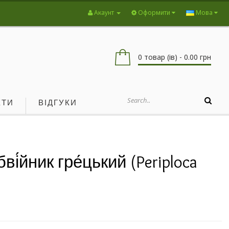
Акаунт
Оформити
Мова
0 товар (ів) - 0.00 грн
КТИ
ВІДГУКИ
і́йник гре́цький (Periploca