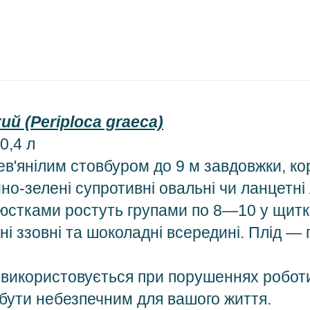
ий (Periploca graeca)
0,4 л
в'янілим стовбуром до 9 м завдовжки, ко
но-зелені супротивні овальні чи ланцетні 
юстками ростуть групами по 8—10 у щитко
ні ззовні та шоколадні всередині. Плід — 
і і використовується при порушеннях робо
бути небезпечним для вашого життя.