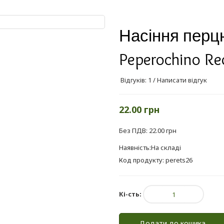
Насіння перц
Peperochino Re
Відгуків: 1
/
Написати відгук
22.00 грн
Без ПДВ: 22.00 грн
Наявність:На складі
Код продукту: perets26
Кі-сть:
Додати до кошика