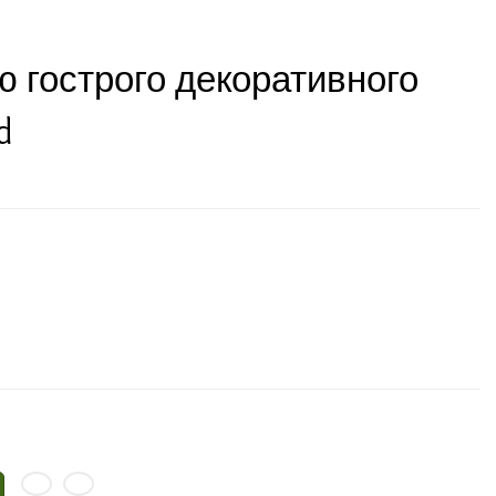
ю гострого декоративного
d