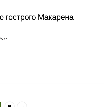
ю гострого Макарена
ідгук