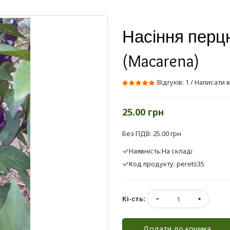
Насіння перц
(Macarena)
Відгуків: 1
/
Написати в
25.00 грн
Без ПДВ: 25.00 грн
Наявність:На складі
Код продукту: perets35
Кі-сть:
Додати до кошика