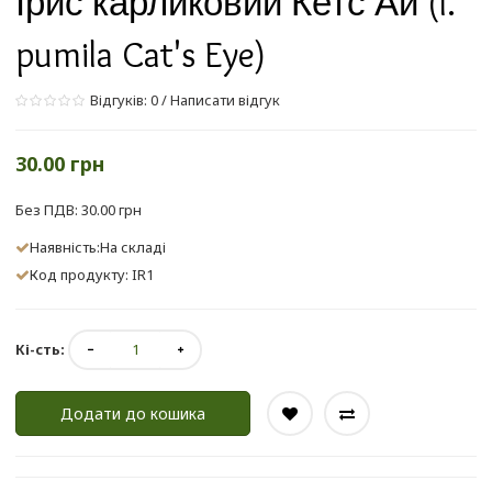
Ірис карликовий Кетс Ай (I.
pumila Cat's Eye)
Відгуків: 0
/
Написати відгук
30.00 грн
Без ПДВ: 30.00 грн
Наявність:На складі
Код продукту: IR1
Кі-сть:
Додати до кошика