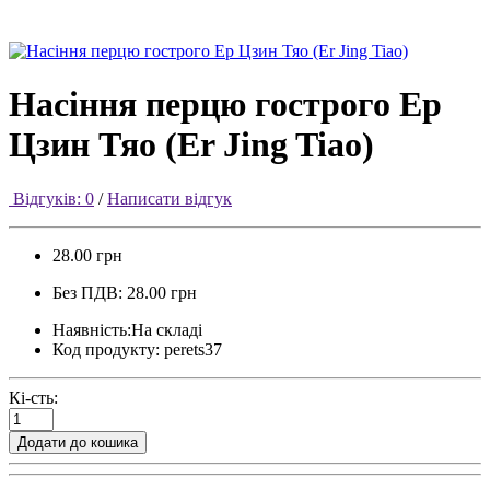
Насіння перцю гострого Ер
Цзин Тяо (Er Jing Tiao)
Відгуків: 0
/
Написати відгук
28.00 грн
Без ПДВ: 28.00 грн
Наявність:На складі
Код продукту: perets37
Кі-сть:
Додати до кошика