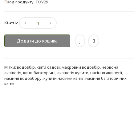
Код продукту: TOV29
Кі-сть:
Додати до кошика
Мітки:
водозбір
,
квіти садові
,
махровий водозбір
,
червона
аквілегія
,
квіти багаторічні
,
аквілегія купити
,
насіння аквілегії
,
насіння водозбору
,
купити насіння квітів
,
насіння багаторічних
квітів