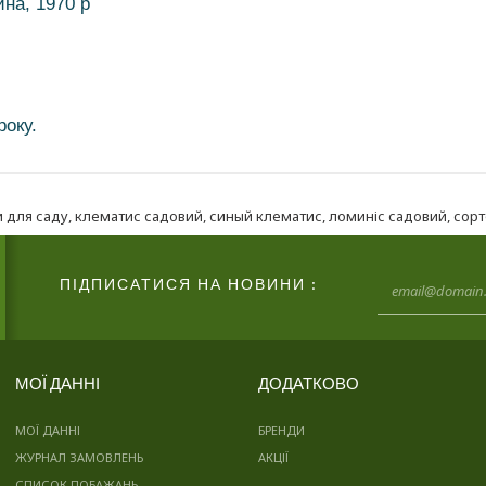
на, 1970 р
року.
и для саду
,
клематис садовий
,
синый клематис
,
ломиніс садовий
,
сорт
ПІДПИСАТИСЯ НА НОВИНИ :
МОЇ ДАННІ
ДОДАТКОВО
МОЇ ДАННІ
БРЕНДИ
ЖУРНАЛ ЗАМОВЛЕНЬ
АКЦІЇ
СПИСОК ПОБАЖАНЬ