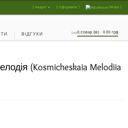
Акаунт
Оформити
Мова
0 товар (ів) - 0.00 грн
КТИ
ВІДГУКИ
одія (Kosmicheskaia Melodiia