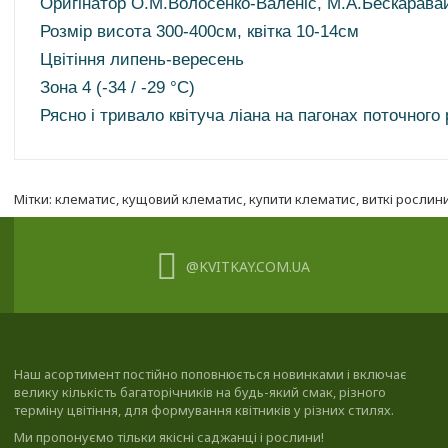
Оригінатор О.М.Волосенко-Валеніс, М.А.Бескаравай
Розмір висота 300-400см, квітка 10-14см
Цвітіння липень-вересень
Зона 4 (-34 / -29 °C)
Рясно і тривало квітуча ліана на пагонах поточного 
Мітки:
клематис
,
кущовий клематис
,
купити клематис
,
виткі рослин
@KVITKAY.COM.UA
Наш асортимент постійно поповнюється новинками і включає
велику кількість багаторічників на будь-який смак, різного
терміну цвітіння, для формування квітників у різних стилях.
Ми пропонуємо тільки якісні саджанці і рослини!