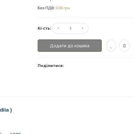
Без ПДВ:
0.00 грн
Кі-сть:
Додати до кошика
Поділитися:
iia )