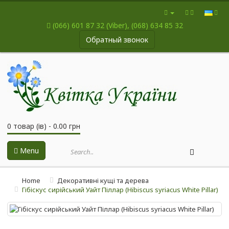
(066) 601 87 32 (Viber), (068) 634 85 32
Обратный звонок
0 товар (ів) - 0.00 грн
Menu
Home
Декоративні кущі та дерева
Гібіскус сирійський Уайт Піллар (Hibiscus syriacus White Pillar)