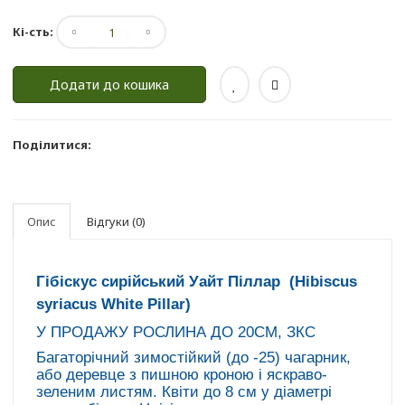
Кі-сть:
Додати до кошика
Поділитися:
Опис
Відгуки (0)
Гібіскус сирійський Уайт Піллар (Hibiscus
syriacus White Pillar)
У ПРОДАЖУ РОСЛИНА ДО 20СМ, ЗКС
Багаторічний зимостійкий (до -25) чагарник,
або деревце з пишною кроною і яскраво-
зеленим листям. Квіти до 8 см у діаметрі