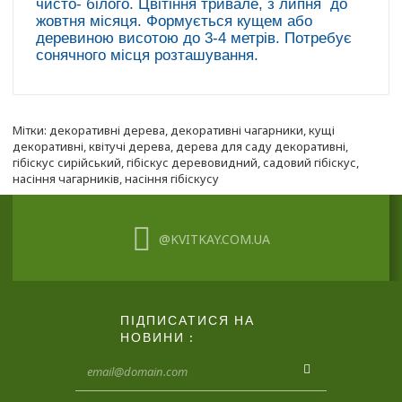
чисто- білого. Цвітіння тривале, з липня до
жовтня місяця. Формується кущем або
деревиною висотою до 3-4 метрів. Потребує
сонячного місця розташування.
Мітки:
декоративні дерева
,
декоративні чагарники
,
кущі
декоративні
,
квітучі дерева
,
дерева для саду декоративні
,
гібіскус сирійський
,
гібіскус деревовидний
,
садовий гібіскус
,
насіння чагарників
,
насіння гібіскусу
@KVITKAY.COM.UA
ПІДПИСАТИСЯ НА
НОВИНИ :