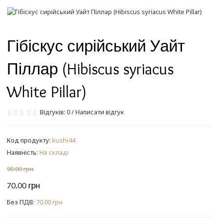
Гібіскус сирійський Уайт
Піллар (Hibiscus syriacus
White Pillar)
Відгуків: 0
/
Написати відгук
Код продукту:
kushi44
Наявність:
На складі
90.00 грн
70.00 грн
Без ПДВ:
70.00 грн