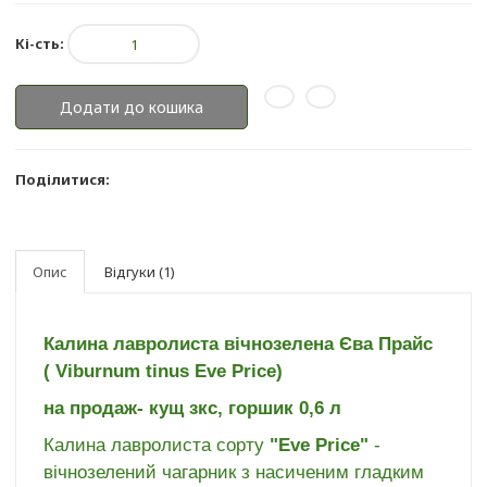
Кі-сть:
Додати до кошика
Поділитися:
Опис
Відгуки (1)
Калина лавролиста вічнозелена Єва Прайс
( Viburnum tinus Eve Price)
на продаж- кущ зкс, горшик 0,6 л
Калина лавролиста сорту
"Eve Price"
-
вічнозелений чагарник з насиченим гладким