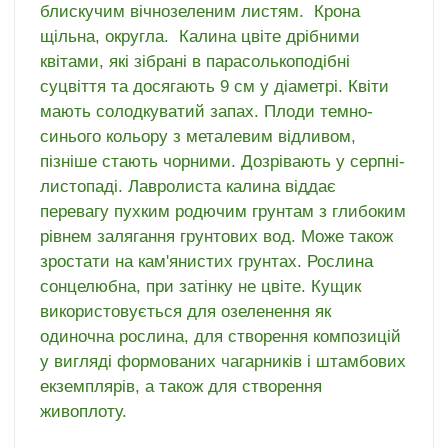
блискучим вічнозеленим листям. Крона
щільна, округла. Калина цвіте дрібними
квітами, які зібрані в парасолькоподібні
суцвіття та досягають 9 см у діаметрі. Квіти
мають солодкуватий запах. Плоди темно-
синього кольору з металевим відливом,
пізніше стають чорними. Дозрівають у серпні-
листопаді. Лавролиста калина віддає
перевагу пухким родючим грунтам з глибоким
рівнем залягання грунтових вод. Може також
зростати на кам'янистих грунтах. Рослина
сонцелюбна, при затінку не цвіте. Кущик
використовується для озеленення як
одиночна рослина, для створення композицій
у вигляді формованих чагарників і штамбових
екземплярів, а також для створення
живоплоту.