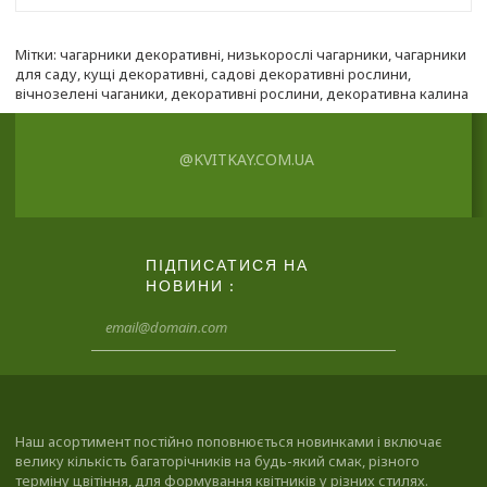
Мітки:
чагарники декоративні
,
низькорослі чагарники
,
чагарники
для саду
,
кущі декоративні
,
садові декоративні рослини
,
вічнозелені чаганики
,
декоративні рослини
,
декоративна калина
@KVITKAY.COM.UA
ПІДПИСАТИСЯ НА
НОВИНИ :
Наш асортимент постійно поповнюється новинками і включає
велику кількість багаторічників на будь-який смак, різного
терміну цвітіння, для формування квітників у різних стилях.