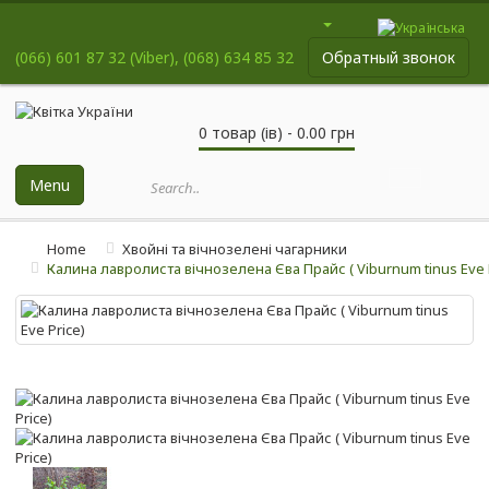
(066) 601 87 32 (Viber), (068) 634 85 32
Обратный звонок
0 товар (ів) - 0.00 грн
Menu
Home
Хвойні та вічнозелені чагарники
Калина лавролиста вічнозелена Єва Прайс ( Viburnum tinus Eve 