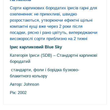
Сорти
карликових
бородатих ірисів гарні для
озеленення: не примхливі,
швидко
розростаються
, утворюючи ефектні щільні
компактні кущі вже через 2 роки після
посадки
,
рясно
і рано цвітуть, випереджаючи
високорослі сорти приблизно на 2
тижні
Ірис карликовий Blue Sky
Категорія Іриси (SDB) – Стандартні карликові
бородатий
стандарти, фоли і борідка бузково-
блакитного кольору
Автор: Johnson
Рік: 2002