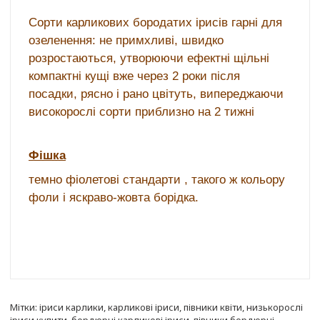
Сорти
карликових
бородатих ірисів гарні для
озеленення: не примхливі,
швидко
розростаються
, утворюючи ефектні щільні
компактні кущі вже через 2 роки після
посадки
,
рясно
і рано цвітуть, випереджаючи
високорослі сорти приблизно на 2
тижні
Фішка
темно фіолетові стандарти , такого ж кольору
фоли і яскраво-жовта борідка.
Мітки:
іриси карлики
,
карликові іриси
,
півники квіти
,
низькорослі