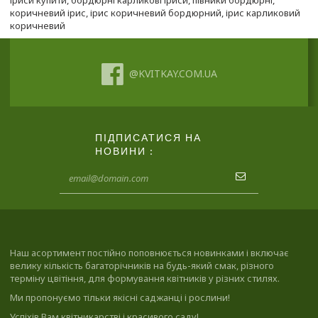
іриси купити
,
бордюрні карликові іриси
,
півники бордюрні
,
коричневий ірис
,
ірис коричневий бордюрний
,
ірис карликовий
коричневий
@KVITKAY.COM.UA
ПІДПИСАТИСЯ НА
НОВИНИ :
Наш асортимент постійно поповнюється новинками і включає
велику кількість багаторічників на будь-який смак, різного
терміну цвітіння, для формування квітників у різних стилях.
Ми пропонуємо тільки якісні саджанці і рослини!
Успіхів Вам квітникарстві і красивого саду!