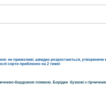
ння: не примхливі,
швидко
розростаються
, утворюючи е
ослі сорти приблизно на 2
тижні
оричнево-бордовою плямою. Борідки бузкові з гірчични