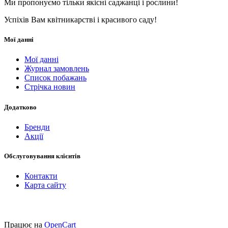
Ми пропонуємо тільки якісні саджанці і рослини!
Успіхів Вам квітникарстві і красивого саду!
Мої данні
Мої данні
Журнал замовлень
Список побажань
Стрічка новин
Додатково
Бренди
Акції
Обслуговування клієнтів
Контакти
Карта сайту
Працює на
OpenCart