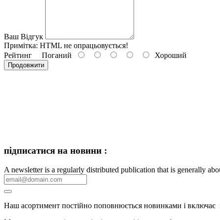
Ваш Відгук
Примітка:
HTML не опрацьовується!
Рейтинг
Поганий
Хороший
Продовжити
підписатися на новини :
A newsletter is a regularly distributed publication that is generally abou
Наш асортимент постійно поповнюється новинками і включає вели