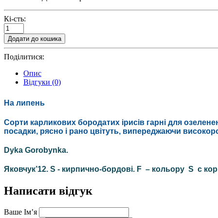
Кі-сть:
Додати до кошика
Поділитися:
Опис
Відгуки (0)
На липень
Сорти
карликових
бородатих ірисів гарні для озелене
посадки
,
рясно
і рано цвітуть, випереджаючи високор
Dyka Gorobynka.
Яковчук’12. S - кирпично-бордові. F – кольору S с к
Написати відгук
Ваше Ім’я