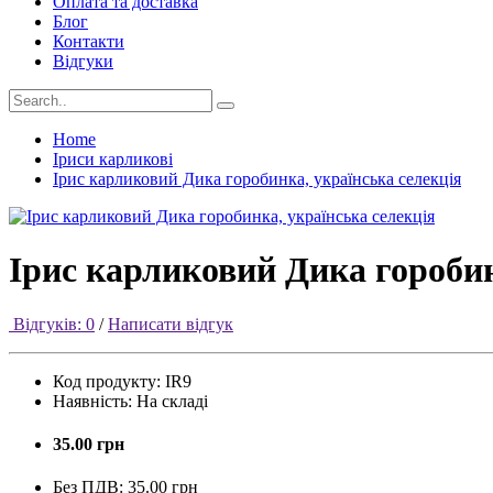
Оплата та доставка
Блог
Контакти
Відгуки
Home
Іриси карликові
Ірис карликовий Дика горобинка, українська селекція
Ірис карликовий Дика горобин
Відгуків: 0
/
Написати відгук
Код продукту:
IR9
Наявність:
На складі
35.00 грн
Без ПДВ:
35.00 грн