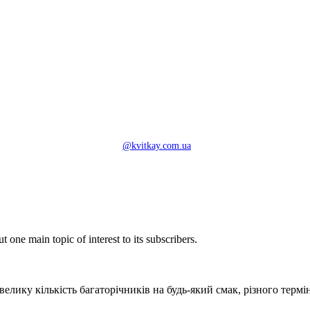
@kvitkay.com.ua
t one main topic of interest to its subscribers.
ку кількість багаторічників на будь-який смак, різного терміну