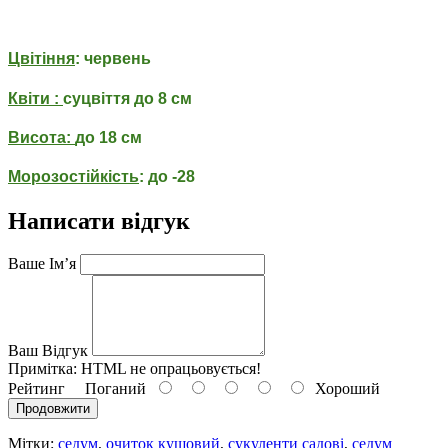
Цвітіння
: червень
Квіти :
суцвіття до 8 см
Висота:
до 18 см
Морозостійкість
: до -28
Написати відгук
Ваше Ім’я
Ваш Відгук
Примітка:
HTML не опрацьовується!
Рейтинг
Поганий
Хороший
Продовжити
Мітки:
седум
,
очиток кущовий
,
сукуленти садові
,
седум