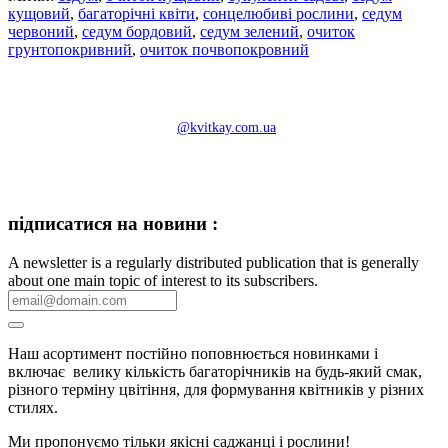
кущовий
,
багаторічні квіти
,
сонцелюбиві рослини
,
седум
червоний
,
седум бордовий
,
седум зелений
,
очиток
грунтопокривний
,
очиток почвопокровний
@kvitkay.com.ua
підписатися на новини :
A newsletter is a regularly distributed publication that is generally
about one main topic of interest to its subscribers.
Наш асортимент постійно поповнюється новинками і
включає велику кількість багаторічників на будь-який смак,
різного терміну цвітіння, для формування квітників у різних
стилях.
Ми пропонуємо тільки якісні саджанці і рослини!