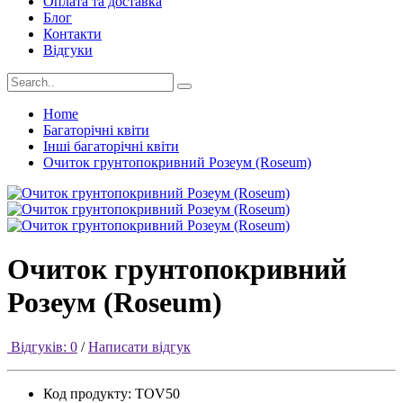
Оплата та доставка
Блог
Контакти
Відгуки
Home
Багаторічні квіти
Інші багаторічні квіти
Очиток грунтопокривний Розеум (Roseum)
Очиток грунтопокривний
Розеум (Roseum)
Відгуків: 0
/
Написати відгук
Код продукту:
TOV50