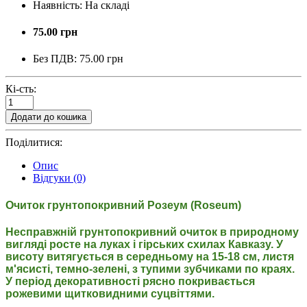
Наявність:
На складі
75.00 грн
Без ПДВ:
75.00 грн
Кі-сть:
Додати до кошика
Поділитися:
Опис
Відгуки (0)
Очиток грунтопокривний Розеум (Roseum)
Несправжній грунтопокривний очиток в природному
вигляді росте на луках і гірських схилах Кавказу. У
висоту витягується в середньому на 15-18 см, листя
м'ясисті, темно-зелені, з тупими зубчиками по краях.
У період декоративності рясно покривається
рожевими щитковидними суцвіттями.