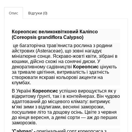
Опис
Відгуки (0)
Кореопсис великоквітковий Каліпсо
(Coreopsis grandiflora Calypso)
це багаторічна трав'яниста рослина з родини
айстрових (Asteraceae), що зовні нагадує
мініатюрне сонце. Я
скраво-жовті квіти, зібрані в
кошики, дійсно схожі на сонячні диски. У
декоративному садівництві
Кореопсис
цінують
за тривале цвітіння, витривалість і здатність
створювати яскраві кольорові акценти на
клумбах.
В Україні
Кореопсис
успішно вирощується як у
відкритому ґрунті, так і в контейнерах. Він чудово
адаптований до місцевого клімату: витримує
м’які зими з відлигами, весняні заморозки,
посушливе літо та дощову осінь. Цвіте з червня
до кінця вересня, а деякі сорти — аж до перших
заморозків.
'Сalypso' -
оригінальний сорт кореопсиса з