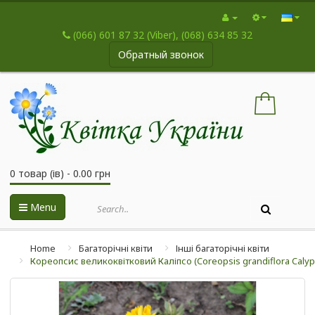
(066) 601 87 32 (Viber), (068) 634 85 32
Обратный звонок
0 товар (ів) - 0.00 грн
Menu
Home
Багаторічні квіти
Інші багаторічні квіти
Кореопсис великоквітковий Каліпсо (Coreopsis grandiflora Calyp