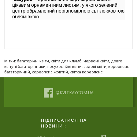
цікавим орнаментним листям, у якого зелений
центр обрамлений нерівномірною світло-жовтою
облямівкою.
Мітки:
багаторічні квіти
,
квіти для клумб
,
червоні квіти
,
довго
квітучі багаторічники
,
посухостійкі квіти
,
садові квіти
,
кореопсис
багаторічний
,
кореопсис жовтий
,
квітка кореопсис
@KVITKAY.COM.UA
ПІДПИСАТИСЯ НА
НОВИНИ :