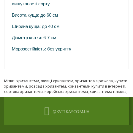
вишуканості сорту.
Висота куща: до 60 см
Ширина куща: до 40 см
Діаметр квітки: 6-7 см
Морозостійкість: без укриття
Мітки:
хризантеми
,
живці хризантем
,
хризантема рожева
,
купити
хризантеми
,
розсада хризантем
,
хризантеми купити в інтернеті
,
сортова хризантема
,
корейська хризантема
,
хризантема гілкова
,
@KVITKAY.COM.UA