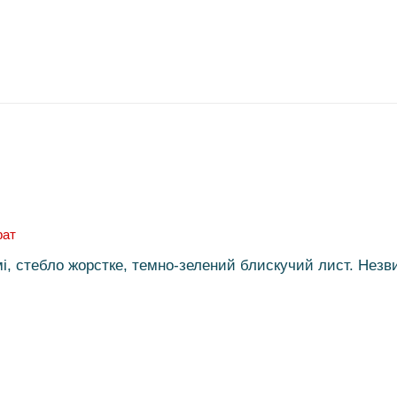
рат
 стебло жорстке, темно-зелений блискучий лист. Незвич