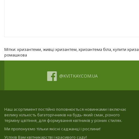
Мітки:
хризантеми
,
живці хризантем
,
хризантема біла
,
купити хриз
ромашкова
@KVITKAY.COM.UA
Наш асортимент постійно поповнюється новинками і включає
велику кількість багаторічників на будь-який смак, різного
терміну цвітіння, для формування квітників у різних стилях.
Ми пропонуємо тільки якісні саджанці і рослини!
Успіхів Вам квітникарстві і красивого саду!