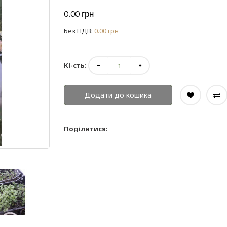
0.00 грн
Без ПДВ:
0.00 грн
Кі-сть:
Додати до кошика
Поділитися: