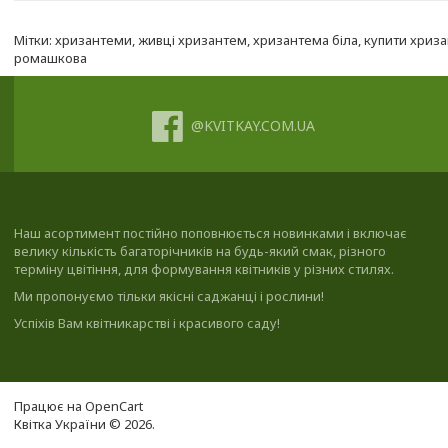
Мітки:
хризантеми
,
живці хризантем
,
хризантема біла
,
купити хриз
ромашкова
@KVITKAY.COM.UA
Наш асортимент постійно поповнюється новинками і включає
велику кількість багаторічників на будь-який смак, різного
терміну цвітіння, для формування квітників у різних стилях.
Ми пропонуємо тільки якісні саджанці і рослини!
Успіхів Вам квітникарстві і красивого саду!
Працює на
OpenCart
Квітка України © 2026.