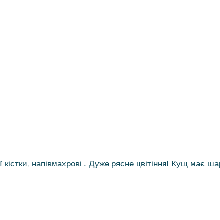
кістки, напівмахрові . Дуже рясне цвітіння! Кущ має ша