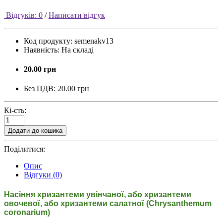
Відгуків: 0
/
Написати відгук
Код продукту:
semenakv13
Наявність:
На складі
20.00 грн
Без ПДВ:
20.00 грн
Кі-сть:
Додати до кошика
Поділитися:
Опис
Відгуки (0)
Насіння хризантеми увінчаної, або хризантеми
овочевої, або хризантеми салатної (Chrysanthemum
coronarium)