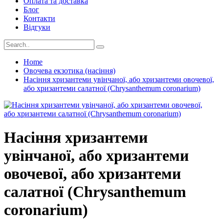
Оплата та доставка
Блог
Контакти
Відгуки
Home
Овочева екзотика (насіння)
Насіння хризантеми увінчаної, або хризантеми овочевої,
або хризантеми салатної (Chrysanthemum coronarium)
Насіння хризантеми
увінчаної, або хризантеми
овочевої, або хризантеми
салатної (Chrysanthemum
coronarium)