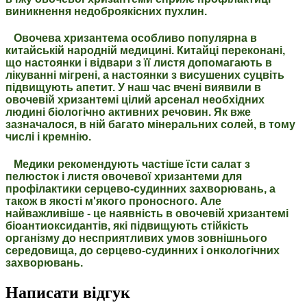
виникнення недоброякісних пухлин.
Овочева хризантема особливо популярна в
китайській народній медицині. Китайці переконані,
що настоянки і відвари з її листя допомагають в
лікуванні мігрені, а настоянки з висушених суцвіть
підвищують апетит. У наш час вчені виявили в
овочевій хризантемі цілий арсенал необхідних
людині біологічно активних речовин. Як вже
зазначалося, в ній багато мінеральних солей, в тому
числі і кремнію.
Медики рекомендують частіше їсти салат з
пелюсток і листя овочевої хризантеми для
профілактики серцево-судинних захворювань, а
також в якості м'якого проносного. Але
найважливіше - це наявність в овочевій хризантемі
біоантиоксидантів, які підвищують стійкість
організму до несприятливих умов зовнішнього
середовища, до серцево-судинних і онкологічних
захворювань.
Написати відгук