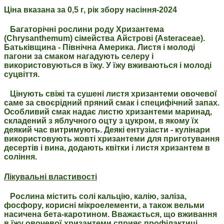
Ціна вказана за 0,5 г, рік збору насіння-2024
Багаторічні рослини роду Хризантема
(Chrysanthemum) сімейства Айстрові (Asteraceae).
Батьківщина - Північна Америка. Листя і молоді
пагони за смаком нагадують селеру і
використовуються в їжу. У їжу вживаються і молоді
суцвіття.
Цінують свіжі та сушені листя хризантеми овочевої
саме за своєрідний пряний смак і специфічний запах.
Особливий смак надає листю хризантеми маринад,
складений з яблучного оцту з цукром, в якому їх
деякий час витримують. Деякі ентузіасти - кулінари
використовують жовті хризантеми для приготування
десертів і вина, додають квітки і листя хризантем в
соління.
Лікувальні властивості
Рослина містить солі кальцію, калію, заліза,
фосфору, корисні мікроелементи, а також вельми
насичена бета-каротином. Вважається, що вживання
в їжу овочевої хризантеми сприяє профілактиці