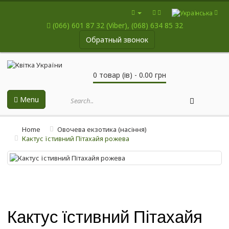
(066) 601 87 32 (Viber), (068) 634 85 32
Обратный звонок
0 товар (ів) - 0.00 грн
Menu
Home
Овочева екзотика (насіння)
Кактус їстивний Пітахайя рожева
Кактус їстивний Пітахайя