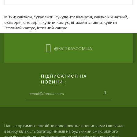
Мітки:
кактуси
,
сукуленти
,
сукуленти кімнатні
,
кактус кімнатний
,
ехеверія
,
ечеверія
,
купити кактус
,
пітахайя істивна
,
купити
їстивний кактус
,
істивний кактус
@KVITKAY.COM.UA
ПІДПИСАТИСЯ НА
НОВИНИ :
Наш асортимент постійно поповнюється новинками і включає
велику кількість багаторічників на будь-який смак, різного
терміну цвітіння, для формування квітників у різних стилях.