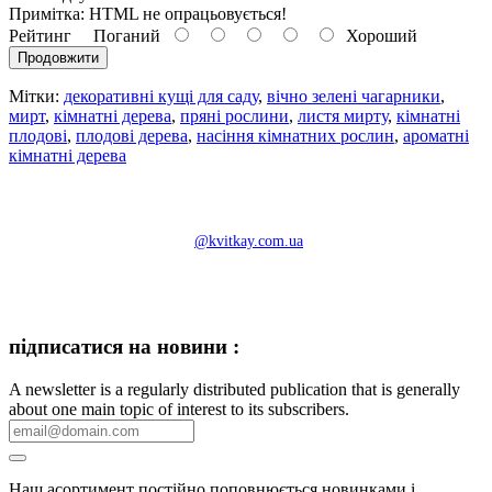
Примітка:
HTML не опрацьовується!
Рейтинг
Поганий
Хороший
Продовжити
Мітки:
декоративні кущі для саду
,
вічно зелені чагарники
,
мирт
,
кімнатні дерева
,
пряні рослини
,
листя мирту
,
кімнатні
плодові
,
плодові дерева
,
насіння кімнатних рослин
,
ароматні
кімнатні дерева
@kvitkay.com.ua
підписатися на новини :
A newsletter is a regularly distributed publication that is generally
about one main topic of interest to its subscribers.
Наш асортимент постійно поповнюється новинками і