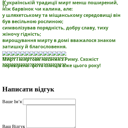
В українській традиції мирт менш поширений,
ніж барвінок чи калина, але:
у шляхетському та міщанському середовищі він
був весільною рослиною;
символізував порядність, добру славу, тиху
жіночу гідність;
вирощування мирту в домі вважалося знаком
затишку й благословення.
Мирт і миртове насіння з Риму. Схожіст
перевірена- фото сіянців вже цього року!
Написати відгук
Ваше Ім’я
Ваш Відгук