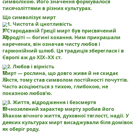
символікою. Його значення формувалося
тисячоліттями в різних культурах.
Що символізує мирт
1. Чистота й цнотливість
У Стародавній Греції мирт був присвячений
Афродіті — богині кохання. Ним прикрашали
наречених, він означав чисту любов і
гармонійний шлюб. Ця традиція збереглася і в
Європі аж до ХІХ–ХХ ст.
2. Любов і вірність
Мирт — рослина, що довго живе й не скидає
листя, тому став символом постійності почуттів.
Часто асоціюється з тихою, глибокою, не
показною любов’ю.
3. Життя, відродження і безсмертя
Вічнозелений характер мирту зробив його
знаком вічного життя, духовної тяглості, надії. У
деяких культурах мирт висаджували біля домівок
як оберіг роду.