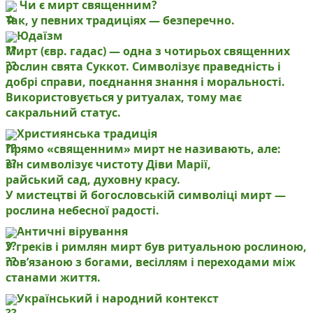
Чи є мирт священним?
Так, у певних традиціях — безперечно.
Юдаїзм
Мирт (євр. гадас) — одна з чотирьох священних
рослин свята Суккот. Символізує праведність і
добрі справи, поєднання знання і моральності.
Використовується у ритуалах, тому має
сакральний статус.
Християнська традиція
Прямо «священним» мирт не називають, але:
він символізує чистоту Діви Марії,
райський сад, духовну красу.
У мистецтві й богословській символіці мирт —
рослина небесної радості.
Античні вірування
У греків і римлян мирт був ритуальною рослиною,
пов’язаною з богами, весіллям і переходами між
станами життя.
Український і народний контекст