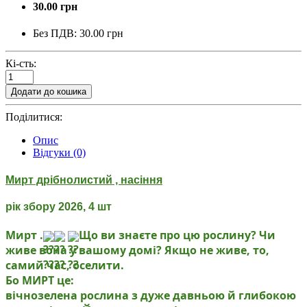
30.00 грн
Без ПДВ:
30.00 грн
Кі-сть:
Додати до кошика
Поділитися:
Опис
Відгуки (0)
Мирт дрібнолистий , насіння
рік збору 2026, 4 шт
Мирт .
Що ви знаєте про цю рослину? Чи
живе вона у вашому домі? Якщо не живе, то,
самий час, оселити.
Бо МИРТ це:
вічнозелена рослина з дуже давньою й глибокою