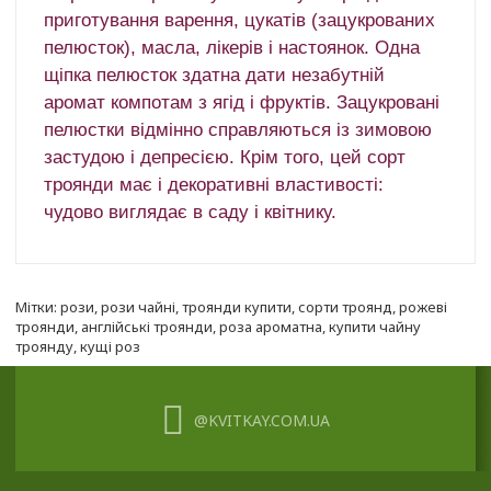
приготування варення, цукатів (зацукрованих
пелюсток), масла, лікерів і настоянок.
Одна
щіпка пелюсток здатна дати незабутній
аромат компотам з ягід і фруктів.
Зацукровані
пелюстки відмінно справляються із зимовою
застудою і депресією.
Крім того, цей сорт
троянди має і декоративні властивості:
чудово виглядає в саду і квітнику.
Мітки:
рози
,
рози чайні
,
троянди купити
,
сорти троянд
,
рожеві
троянди
,
англійські троянди
,
роза ароматна
,
купити чайну
троянду
,
кущі роз
@KVITKAY.COM.UA