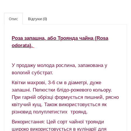
Опис
Відгуки (0)
Роза
запашна
,
або Троянда
чайна
(
Rosa
odorata
).
У продажу молода рослина, запакована у
вологий субстрат.
Квітки махрові, 3-6 см в діаметрі, дуже
запашні.
Пелюстки блідо-рожевого кольору.
При гарній обрізці формується пишний, рясно
квітучий кущ.
Також використовується як
різновид полуплетистих троянд.
Використання: Цей сорт чайної троянди
широко використовується в кулінарії для