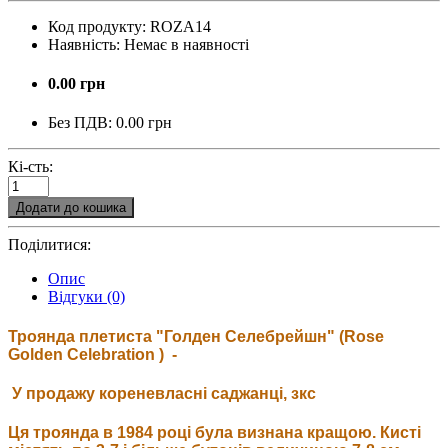
Код продукту:
ROZA14
Наявність:
Немає в наявності
0.00 грн
Без ПДВ:
0.00 грн
Кі-сть:
Додати до кошика
Поділитися:
Опис
Відгуки (0)
Троянда плетиста "Голден Селебрейшн" (Rose
Golden Celebration )
-
У продажу кореневласні саджанці, зкс
Ця троянда в 1984 році була визнана кращою. Кисті