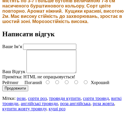
містять по 3-7 і більше бутонів величиною 7-8 см
насиченого бурштинового кольору. Сорт цвіте
повторно. Аромат ніжний. Кущики красиві, висотою
2м. Має високу стійкість до захворювань, зростає в
шостий зоні.
Морозостійкість висока.
Написати відгук
Ваше Ім’я
Ваш Відгук
Примітка:
HTML не опрацьовується!
Рейтинг
Поганий
Хороший
Продовжити
Мітки:
рози
,
сорти роз
,
троянди купити
,
сорти троянд
,
виткі
троянди
,
англійські троянди
,
роза англійська
,
роза жовта
,
купити жовту троянду
,
кущі роз