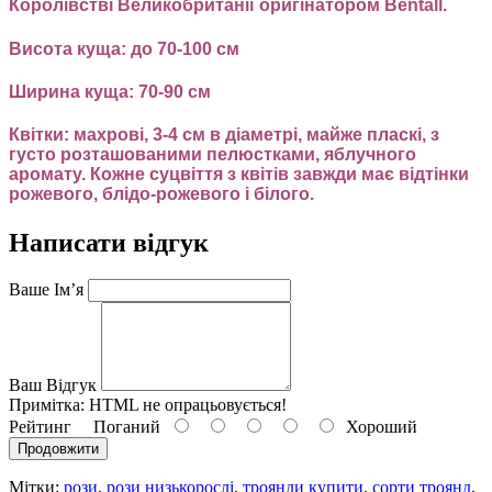
Королівстві Великобританії оригінатором Bentall.
Висота куща: до 70-100 см
Ширина куща: 70-90 см
Квітки: махрові, 3-4 см в діаметрі, майже пласкі, з
густо розташованими пелюстками, яблучного
аромату. Кожне суцвіття з квітів завжди має відтінки
рожевого, блідо-рожевого і білого.
Написати відгук
Ваше Ім’я
Ваш Відгук
Примітка:
HTML не опрацьовується!
Рейтинг
Поганий
Хороший
Продовжити
Мітки:
рози
,
рози низькорослі
,
троянди купити
,
сорти троянд
,