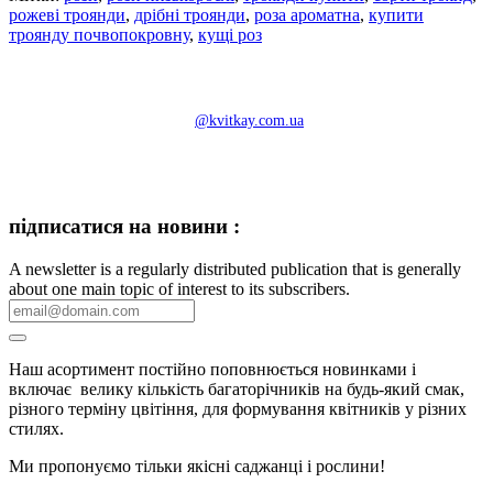
рожеві троянди
,
дрібні троянди
,
роза ароматна
,
купити
троянду почвопокровну
,
кущі роз
@kvitkay.com.ua
підписатися на новини :
A newsletter is a regularly distributed publication that is generally
about one main topic of interest to its subscribers.
Наш асортимент постійно поповнюється новинками і
включає велику кількість багаторічників на будь-який смак,
різного терміну цвітіння, для формування квітників у різних
стилях.
Ми пропонуємо тільки якісні саджанці і рослини!