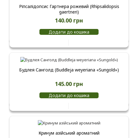
Ріпсалідопсис Гартнера рожевий (Rhipsalidopsis
gaertneri)
140.00 грн
Додати до кошика
Будлея Санголд (Buddleja weyeriana «Sungold»)
145.00 грн
Додати до кошика
Кринум азійський ароматний